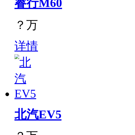
睿行M60
？万
详情
北汽EV5