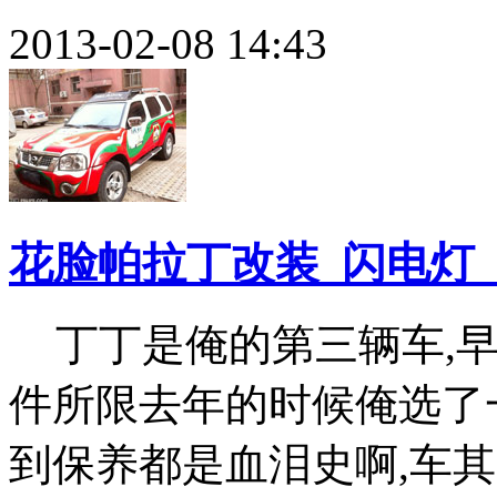
2013-02-08 14:43
花脸帕拉丁改装_闪电灯_
丁丁是俺的第三辆车,
件所限去年的时候俺选了
到保养都是血泪史啊,车其