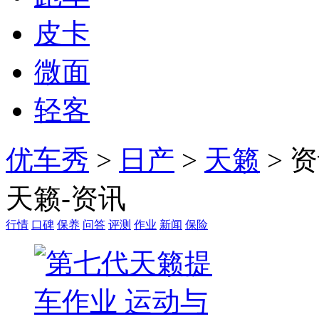
皮卡
微面
轻客
优车秀
>
日产
>
天籁
> 
天籁-资讯
行情
口碑
保养
问答
评测
作业
新闻
保险